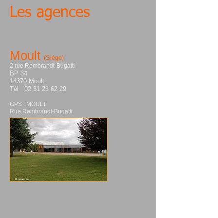
Les agences
Moult
(Siège)
2 rue Rembrandt-Bugatti
BP 34
14370 Moult
Tél 02 31 23 62 29
GPS : MOULT
Rue Rembrandt-Bugatti