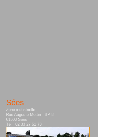
Sées
Zone industrielle
Rue Auguste Mottin
- BP 8
61500 Sées
Tél 02 33 27 51 73